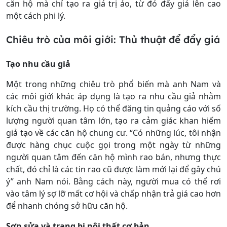
căn hộ mà chỉ tạo ra giá trị ảo, từ đó đẩy giá lên cao
một cách phi lý.
Chiêu trò của môi giới: Thủ thuật để đẩy giá
Tạo nhu cầu giả
Một trong những chiêu trò phổ biến mà anh Nam và
các môi giới khác áp dụng là tạo ra nhu cầu giả nhằm
kích cầu thị trường. Họ có thể đăng tin quảng cáo với số
lượng người quan tâm lớn, tạo ra cảm giác khan hiếm
giả tạo về các căn hộ chung cư. “Có những lúc, tôi nhận
được hàng chục cuộc gọi trong một ngày từ những
người quan tâm đến căn hộ mình rao bán, nhưng thực
chất, đó chỉ là các tin rao cũ được làm mới lại để gây chú
ý” anh Nam nói. Bằng cách này, người mua có thể rơi
vào tâm lý sợ lỡ mất cơ hội và chấp nhận trả giá cao hơn
để nhanh chóng sở hữu căn hộ.
Sơn sửa và trang bị nội thất cơ bản